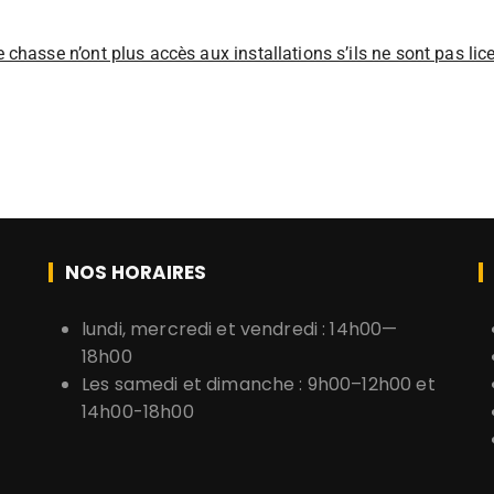
e chasse n’ont plus accès aux installations s’ils ne sont pas lic
NOS HORAIRES
lundi, mercredi et vendredi : 14h00—
18h00
Les samedi et dimanche : 9h00–12h00 et
14h00-18h00